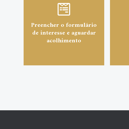
Preencher o formulário
de interesse e aguardar
acolhimento