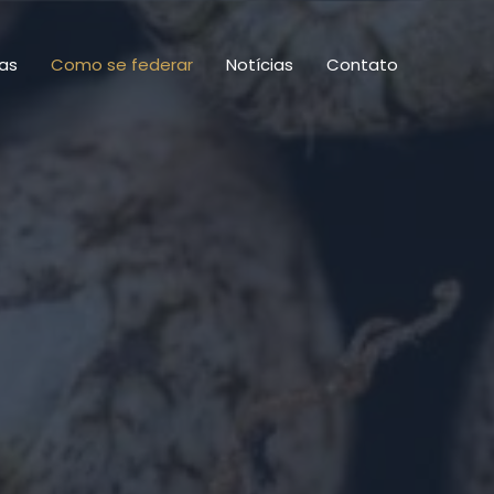
as
Como se federar
Notícias
Contato