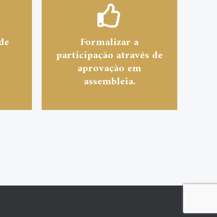
de
Formalizar a
participação através de
aprovação em
assembleia.