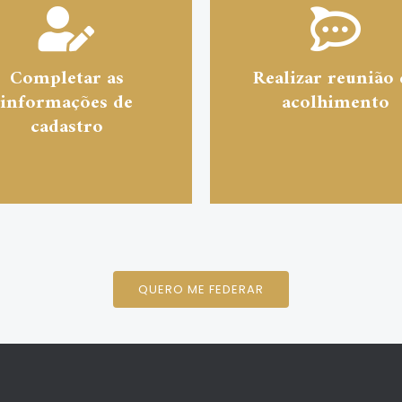
Completar as
Realizar reunião 
informações de
acolhimento
cadastro
QUERO ME FEDERAR